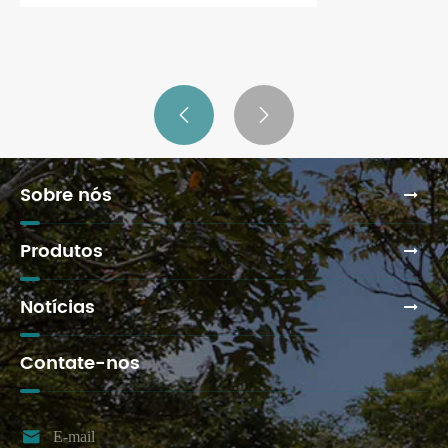
Existem conjuntos de racks de fitness
que economizam espaço para
apartamentos pequenos
Veja mais >>


Sobre nós
Produtos
Notícias
Contate-nos

E-mail