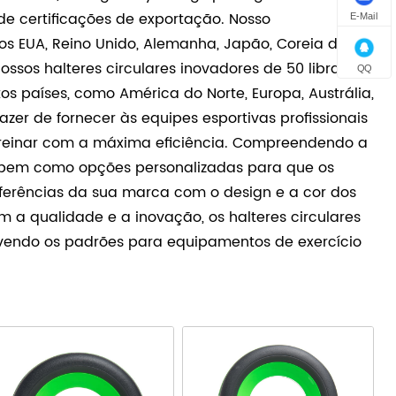
e certificações de exportação. Nosso
E-Mail
dos EUA, Reino Unido, Alemanha, Japão, Coreia do Sul
sos halteres circulares inovadores de 50 libras são
QQ
 países, como América do Norte, Europa, Austrália,
razer de fornecer às equipes esportivas profissionais
treinar com a máxima eficiência. Compreendendo a
, bem como opções personalizadas para que os
eferências da sua marca com o design e a cor dos
 a qualidade e a inovação, os halteres circulares
evendo os padrões para equipamentos de exercício