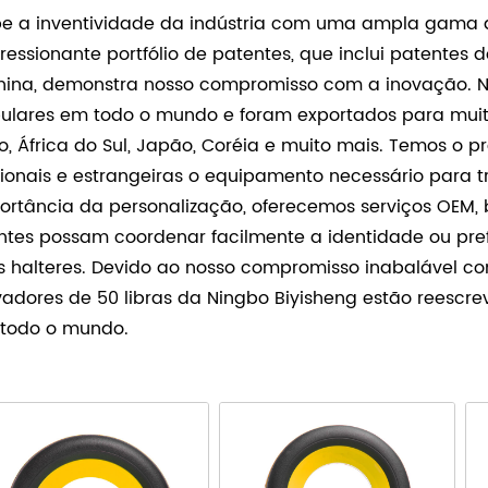
be a inventividade da indústria com uma ampla gama d
ressionante portfólio de patentes, que inclui patentes 
hina, demonstra nosso compromisso com a inovação. Nos
ulares em todo o mundo e foram exportados para muitos
to, África do Sul, Japão, Coréia e muito mais. Temos o p
ionais e estrangeiras o equipamento necessário para 
ortância da personalização, oferecemos serviços OEM
entes possam coordenar facilmente a identidade ou pr
s halteres. Devido ao nosso compromisso inabalável com
vadores de 50 libras da Ningbo Biyisheng estão reescr
todo o mundo.