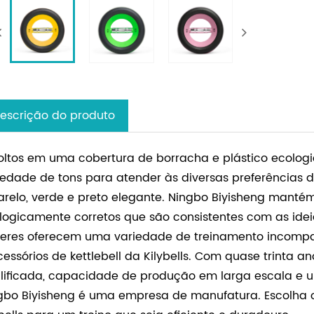
escrição do produto
oltos em uma cobertura de borracha e plástico ecolo
iedade de tons para atender às diversas preferências do
relo, verde e preto elegante. Ningbo Biyisheng mantém m
logicamente corretos que são consistentes com as ide
teres oferecem uma variedade de treinamento incompa
cessórios de kettlebell da Kilybells. Com quase trinta 
lificada, capacidade de produção em larga escala e um
gbo Biyisheng é uma empresa de manufatura. Escolha os