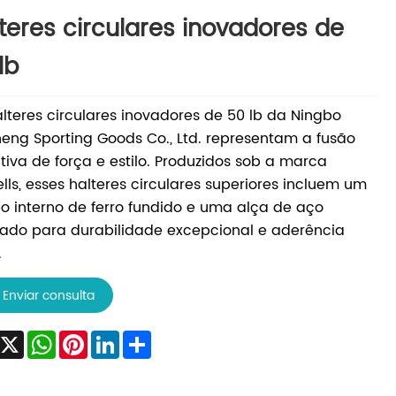
teres circulares inovadores de
lb
lteres circulares inovadores de 50 lb da Ningbo
heng Sporting Goods Co., Ltd. representam a fusão
itiva de força e estilo. Produzidos sob a marca
ells, esses halteres circulares superiores incluem um
o interno de ferro fundido e uma alça de aço
ado para durabilidade excepcional e aderência
.
Enviar consulta
Facebook
X
WhatsApp
Pinterest
LinkedIn
Share