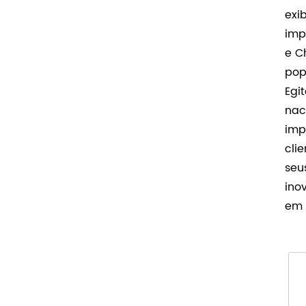
exi
imp
e C
pop
Egi
nac
imp
cli
seu
ino
em 