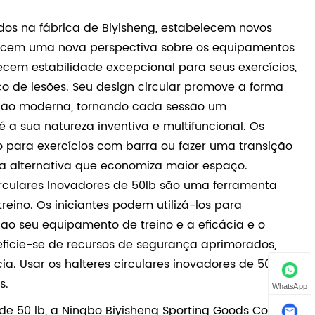
cados na fábrica de Biyisheng, estabelecem novos
ferecem uma nova perspectiva sobre os equipamentos
recem estabilidade excepcional para seus exercícios,
 de lesões. Seu design circular promove a forma
ção moderna, tornando cada sessão um
a sua natureza inventiva e multifuncional. Os
 para exercícios com barra ou fazer uma transição
o a alternativa que economiza maior espaço.
irculares Inovadores de 50lb são uma ferramenta
eino. Os iniciantes podem utilizá-los para
 ao seu equipamento de treino e a eficácia e o
ficie-se de recursos de segurança aprimorados,
cia. Usar os halteres circulares inovadores de 50
s.
WhatsApp
e 50 lb, a Ningbo Biyisheng Sporting Goods Co., Ltd.