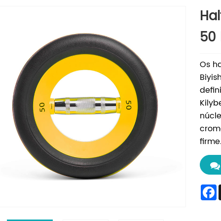
Hal
50 
Os ha
Biyis
defin
Kilyb
núcle
crom
firme