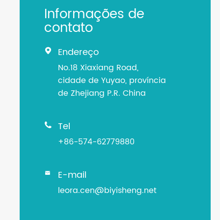
Informações de
contato
Endereço

No.18 Xiaxiang Road,
cidade de Yuyao, província
de Zhejiang P.R. China
Tel

+86-574-62779880
E-mail

leora.cen@biyisheng.net