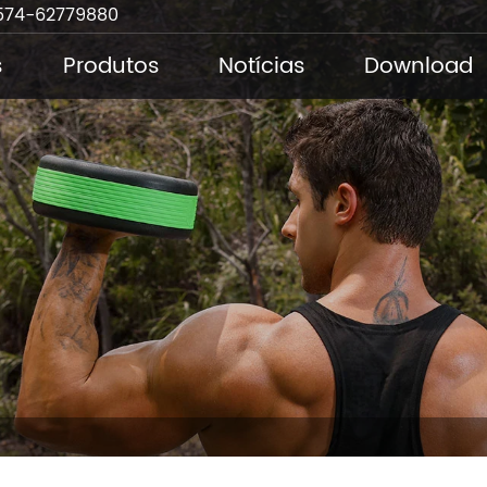
574-62779880
s
Produtos
Notícias
Download