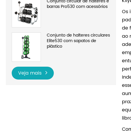
Kil
Conjunto circular de halteres e
barras Pro530 com acessórios
Os 
pad
de 
Conjunto de halteres circulares
ao 
Elite530 com sapatos de
ade
plástico
emp
ent
per
Veja mais
Ind
ess
aum
pra
equ
lib
Com