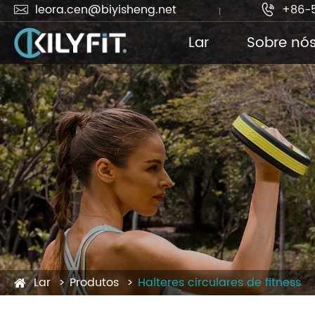
leora.cen@biyisheng.net
+86-


Lar
Sobre nó
Lar
Produtos
Halteres circulares de fitness