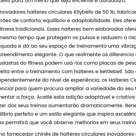
ybells para um treino que seja eficiente e duradouro.
inovadores halteres circulares Kilybells de 50 lb, fabri
rões de conforto, equilíbrio e adaptabilidade. Eles o
fitness tradicionais. Esses halteres bem elaborados ofe
mesmo tempo que protegem os pulsos e reduzem o risco
quada e dá ao seu espaço de treinamento uma vibra
reendimento elegante. O que realmente os diferencia é 
usiastas do fitness podem usá-los como placas de peso
feita entre o treinamento com halteres e kettlebell. Sã
ependentemente do nível de experiência, os Halteres C
encial para quem procura ampliar a variedade do seu tr
entar a força. Aceite esta adição adaptável e criativa
zer dos seus treinos aumentarão dramaticamente. Bene
ilíbrio perfeito e um estilo elegante que inspira excelên
ras permitirá que você observe melhorias em seus treino
o fornecedor chinês de halteres circulares inovadores d