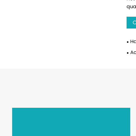
qua
C
Ha
Ac