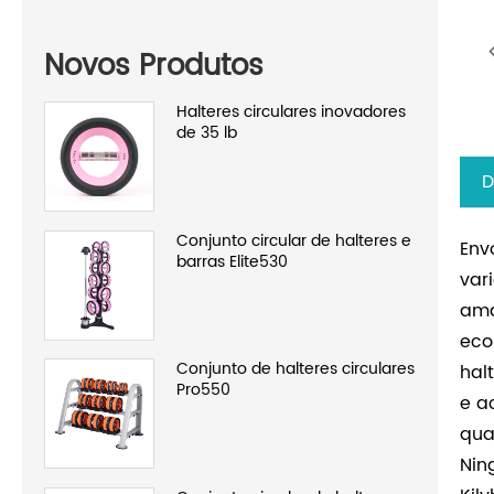
Novos Produtos
Halteres circulares inovadores
de 35 lb
D
Conjunto circular de halteres e
Env
barras Elite530
var
ama
eco
Conjunto de halteres circulares
hal
Pro550
e a
qua
Nin